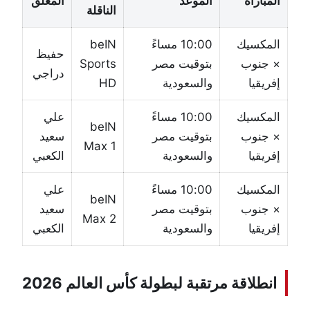
المباراة
الموعد
المعلق
الناقلة
المكسيك
10:00 مساءً
beIN
حفيظ
× جنوب
بتوقيت مصر
Sports
دراجي
إفريقيا
والسعودية
HD
المكسيك
10:00 مساءً
علي
beIN
× جنوب
بتوقيت مصر
سعيد
Max 1
إفريقيا
والسعودية
الكعبي
المكسيك
10:00 مساءً
علي
beIN
× جنوب
بتوقيت مصر
سعيد
Max 2
إفريقيا
والسعودية
الكعبي
انطلاقة مرتقبة لبطولة كأس العالم 2026