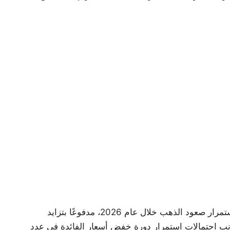
تشير بعض التقديرات والتوقعات العالمية إلى إمكانية استمرار صعود الذهب خلال عام 2026، مدفوعًا بتزايد
جانب احتمالات استمرار دورة خفض أسعار الفائدة في عدد