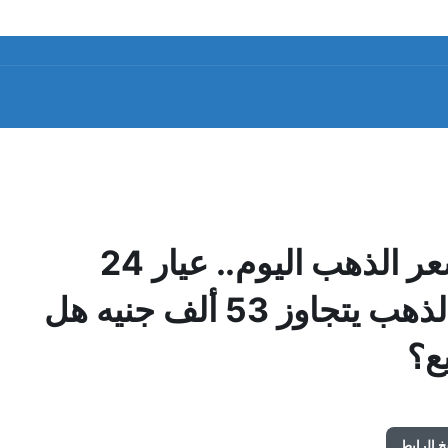
سعر جرام الذهب عيار 21 سعر الذهب اليوم.. عيار 24
يسجل 7680 جنيهًا والجنيه الذهب يتجاوز 53 ألف جنيه هل
ع؟
 الرابط