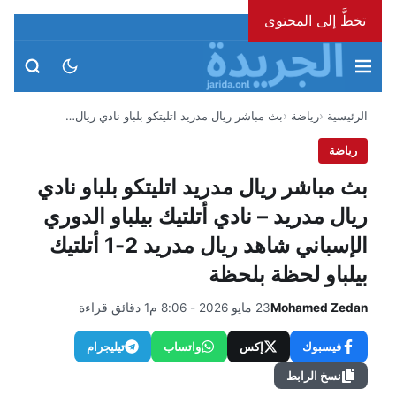
تخطَّ إلى المحتوى
الجمعة، 7 أغسطس 2026
الرئيسية
رياضة
بث مباشر ريال مدريد اتليتكو بلباو نادي ريال…
رياضة
بث مباشر ريال مدريد اتليتكو بلباو نادي
ريال مدريد – نادي أتلتيك بيلباو الدوري
الإسباني شاهد ريال مدريد 2-1 أتلتيك
بيلباو لحظة بلحظة
Mohamed Zedan
23 مايو 2026 - 8:06 م
1 دقائق قراءة
فيسبوك
إكس
واتساب
تيليجرام
نسخ الرابط