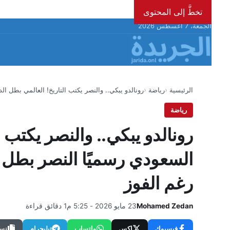
تخطَّ إلى المحتوى
الجمعة، 7 أغسطس 2026
الرئيسية
رياضة
رونالدو يبكي.. والنصر يكتب التاريخ! العالمي بطل ا
رياضة
رونالدو يبكي.. والنصر يكتب 
السعودي رسميًا النصر بطل ا
رغم الفوز
Mohamed Zedan
23 مايو 2026 - 5:25 م
1 دقائق قراءة
فيسبوك
إكس
واتساب
تيليجرام
نسخ