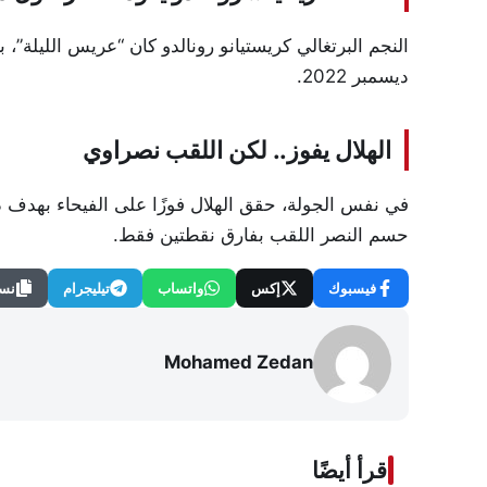
النجم البرتغالي كريستيانو رونالدو كان “عريس الليلة”،
ديسمبر 2022.
الهلال يفوز.. لكن اللقب نصراوي
حسم النصر اللقب بفارق نقطتين فقط.
فيسبوك
إكس
واتساب
تيليجرام
نسخ
Mohamed Zedan
اقرأ أيضًا