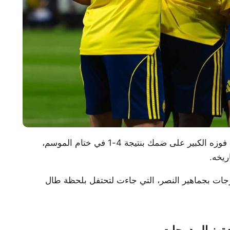
تُوّج فريق النصر بلقب الدوري السعودي للمحترفين بعد فوزه الكبير على ضمك بنتيجة 4-1 في ختام الموسم،
درجات بجماهير النصر، التي جاءت لتحتفل بلحظة طال
 تهز المدرجات