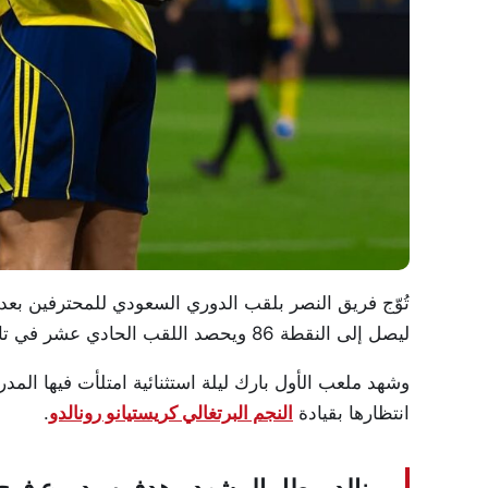
ليصل إلى النقطة 86 ويحصد اللقب الحادي عشر في تاريخه.
وشهد ملعب الأول بارك ليلة استثنائية امتلأت فيها الم
انتظارها بقيادة
النجم البرتغالي
كريستيانو رونالدو
.
رونالدو بطل المشهد.. هدفين ودموع فرح