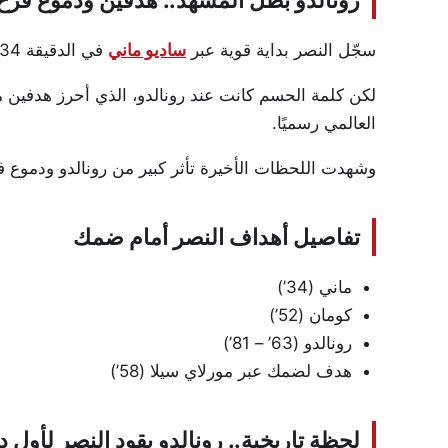
سجّل النصر بداية قوية عبر
ساديو ماني
في الدقيقة 34، ثم عزز كومان التقدم بهدف ثانٍ في الشوط الثاني.
العالمي رسميًا.
وشهدت اللحظات الأخيرة تأثر كبير من رونالدو ودموع فر
تفاصيل أهداف النصر أمام ضمك
ماني (34’)
كومان (52’)
رونالدو (63’ – 81’)
هدف لضمك عبر مورلاي سيلا (58’)
لحظة تاريخية.. رونالدو يقود النصر لأول دوري