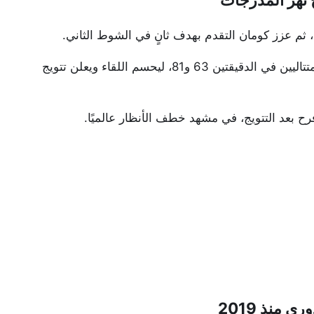
لكن كلمة الحسم كانت عند رونالدو، الذي أحرز هدفين متتاليين في الدقيقتين 63 و81، ليحسم اللقاء ويعلن تتويج
ح بعد التتويج، في مشهد خطف الأنظار عالميًا.
 منذ 2019