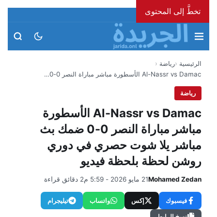
تخطَّ إلى المحتوى
الأحد، 9 أغسطس 2026
الرئيسية
رياضة
Al-Nassr vs Damac الأسطورة مباشر مباراة النصر 0-0…
رياضة
Al-Nassr vs Damac الأسطورة
مباشر مباراة النصر 0-0 ضمك بث
مباشر يلا شوت حصري في دوري
روشن لحظة بلحظة فيديو
Mohamed Zedan
21 مايو 2026 - 5:59 م
2 دقائق قراءة
فيسبوك
إكس
واتساب
تيليجرام
نسخ الرابط