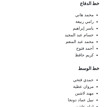
خط الدفاع
محمد هاني
رامي ربيعة
ياسر إبراهيم
حسام عبد المجيد
محمد عبد المنعم
أحمد فتوح
كريم حافظ
خط الوسط
حمدي فتحي
مروان عطية
مهند لاشين
نبيل عماد دونجا
إمام عاشور