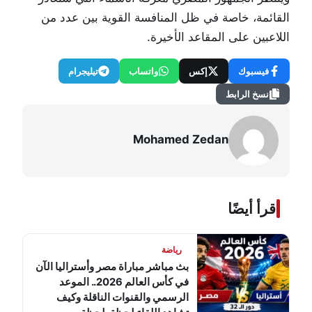
القائمة، خاصة في ظل المنافسة القوية بين عدد من
اللاعبين على المقاعد الأخيرة.
فيسبوك
إكس
واتساب
تيليجرام
نسخ الرابط
Mohamed Zedan
اقرأ أيضًا
رياضة
بث مباشر مباراة مصر وأستراليا الآن
في كأس العالم 2026.. الموعد
الرسمي والقنوات الناقلة وكيف