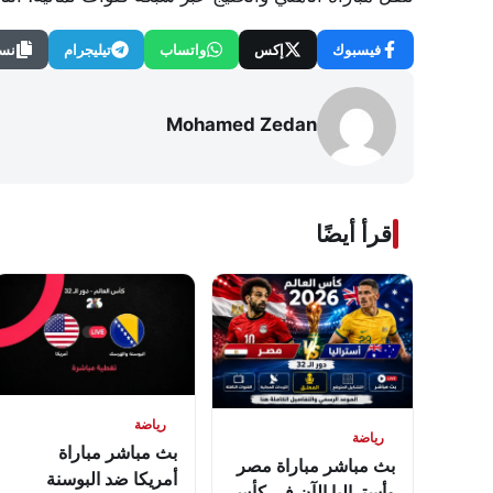
فيسبوك
إكس
واتساب
تيليجرام
نسخ
Mohamed Zedan
اقرأ أيضًا
رياضة
رياضة
بث مباشر مباراة
بث مباشر مباراة مصر
أمريكا ضد البوسنة
وأستراليا الآن في كأس