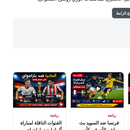
 الرابط
رياضة
رياضة
فرنسا ضد السويد بث
القنوات الناقلة لمباراة
مباشر الآن في كأس
ألمانيا ضد باراجواي