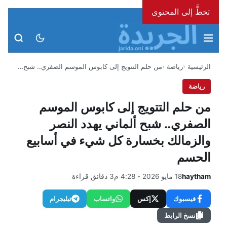
تخطَّ إلى المحتوى
الخميس، 6 أغسطس 2026
الرئيسية
رياضة
من حلم التتويج إلى كابوس الموسم الصفري.. شبح…
رياضة
من حلم التتويج إلى كابوس الموسم
الصفري.. شبح ألماني يهدد النصر
والزمالك بخسارة كل شيء في أسابيع
الحسم
haytham
18 مايو 2026 - 4:28 م
3 دقائق قراءة
فيسبوك
إكس
واتساب
تيليجرام
نسخ الرابط