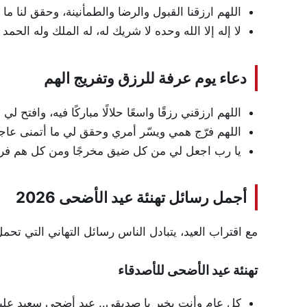
اللهم ارزقنا القبول والرضا والطمأنينة، وحقق لنا ما 
لا إله إلا الله وحده لا شريك له، له الملك وله الح
دعاء يوم عرفة للرزق وتفريج الهم
اللهم ارزقني رزقًا واسعًا حلالًا مباركًا فيه، وافتح
اللهم فرّج همي ويسّر أمري وحقق لي ما أتمنى عاجلً
يا رب اجعل لي من كل ضيق مخرجًا ومن كل هم فرجًا
أجمل رسائل تهنئة عيد الأضحى 2026
مع اقتراب العيد، يتبادل الناس رسائل التهاني التي تحم
تهنئة عيد الأضحى للأصدقاء
كل عام وأنت بخير يا صديقي.. عيد أضحى سعيد علي