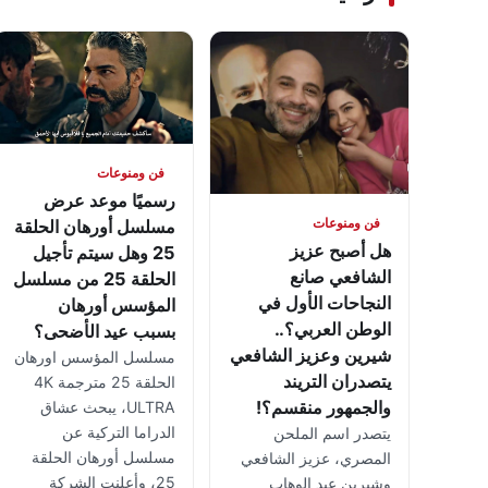
فن ومنوعات
رسميًا موعد عرض
فن ومنوعات
مسلسل أورهان الحلقة
هل أصبح عزيز
25 وهل سيتم تأجيل
الشافعي صانع
الحلقة 25 من مسلسل
النجاحات الأول في
المؤسس أورهان
الوطن العربي؟..
بسبب عيد الأضحى؟
شيرين وعزيز الشافعي
مسلسل المؤسس اورهان
يتصدران التريند
الحلقة 25 مترجمة 4K
والجمهور منقسم؟!
ULTRA، يبحث عشاق
الدراما التركية عن
يتصدر اسم الملحن
مسلسل أورهان الحلقة
المصري، عزيز الشافعي
25، وأعلنت الشركة
وشيرين عبد الوهاب