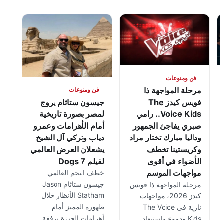
فن ومنوعات
مرحلة المواجهة ذا
فن ومنوعات
فويس كيدز The
جيسون ستاثام يروج
Voice Kids.. رامي
لمصر بصورة تاريخية
صبري يفاجئ الجمهور
أمام الأهرامات وعمرو
وداليا مبارك تختار مراد
دياب وتركي آل الشيخ
وكريستينا تخطف
يشعلان العرض العالمي
الأضواء في أقوى
لفيلم 7 Dogs
مواجهات الموسم
خطف النجم العالمي
جيسون ستاثام Jason
مرحلة المواجهة ذا فويس
Statham الأنظار خلال
كيدز 2026، مواجهات
ظهوره المميز أمام
نارية في The Voice
أهرامات الجيزة برفقة
Kids ودموع واستبعاد