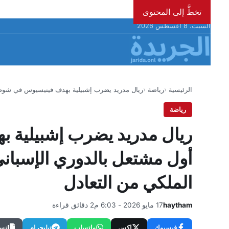
تخطَّ إلى المحتوى
السبت، 8 أغسطس 2026
الرئيسية
رياضة
ريال مدريد يضرب إشبيلية بهدف فينيسيوس في شو
رياضة
ريال مدريد يضرب إشبيلية
الملكي من التعادل
haytham
17 مايو 2026 - 6:03 م
2 دقائق قراءة
فيسبوك
إكس
واتساب
تيليجرام
نسخ