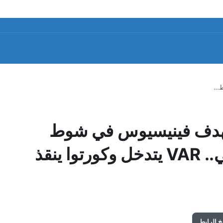
ط…
 بهدف فينيسيوس في شوط
أول مشتعل بالدوري الإسباني.. VAR يتدخل وكورتوا ينقذ
 الرابط