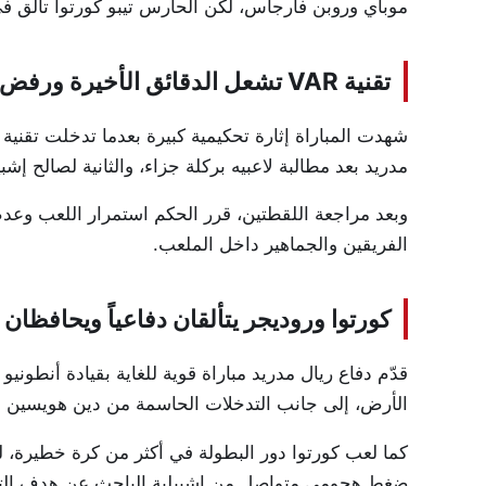
موباي وروبن فارجاس، لكن الحارس تيبو كورتوا تألق ف
تقنية VAR تشعل الدقائق الأخيرة ورفض ركلتي جزاء مثيرتين
شهدت المباراة إثارة تحكيمية كبيرة بعدما تدخلت تقنية 
مدريد بعد مطالبة لاعبيه بركلة جزاء، والثانية لصالح إش
وبعد مراجعة اللقطتين، قرر الحكم استمرار اللعب وعدم
الفريقين والجماهير داخل الملعب.
كورتوا وروديجر يتألقان دفاعياً ويحافظان
قدّم دفاع ريال مدريد مباراة قوية للغاية بقيادة أنطو
الأرض، إلى جانب التدخلات الحاسمة من دين هويسين و
ضغط هجومي متواصل من إشبيلية الباحث عن هدف التع