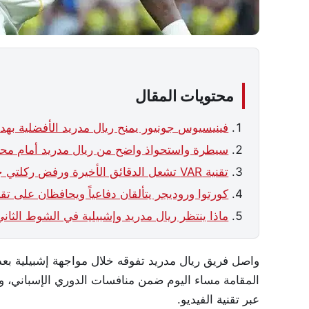
محتويات المقال
فينيسيوس جونيور يمنح ريال مدريد الأفضلية بهدف
سيطرة واستحواذ واضح من ريال مدريد أمام محا
تقنية VAR تشعل الدقائق الأخيرة ورفض ركلتي جزاء مثيرتين
كورتوا وروديجر يتألقان دفاعياً ويحافظان على تق
ماذا ينتظر ريال مدريد وإشبيلية في الشوط الثاني
واصل فريق ريال مدريد تفوقه خلال مواجهة إشبيلية بعدم
المقامة مساء اليوم ضمن منافسات الدوري الإسباني، و
عبر تقنية الفيديو.