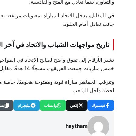
والتعاون، بينما تعادل مع الفتح والقادسية.
في المقابل، يدخل الاتحاد المباراة بمعنويات مرتفعة ب
جانب تعادل أمام الخلود.
تاريخ مواجهات الشباب والاتحاد في آخر ا
تشير الأرقام إلى تفوق واضح لصالح الاتحاد في المواجه
خمس مباريات جمعت الفريقين، مسجلًا 14 هدفًا مقابل 6 أهداف للشباب.
وتترقب الجماهير مباراة قوية ومفتوحة هجوميًا، خاصة م
لحظة داخل الملعب.
فيسبوك
إكس
واتساب
تيليجرام
نسخ
haytham