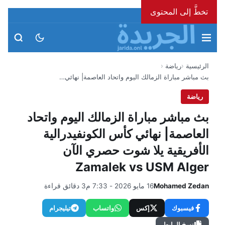
تخطَّ إلى المحتوى
السبت، 8 أغسطس 2026
الرئيسية
رياضة
بث مباشر مباراة الزمالك اليوم واتحاد العاصمة| نهائي…
رياضة
بث مباشر مباراة الزمالك اليوم واتحاد
العاصمة| نهائي كأس الكونفيدرالية
الأفريقية يلا شوت حصري الآن
Zamalek vs USM Alger
Mohamed Zedan
16 مايو 2026 - 7:33 م
3 دقائق قراءة
فيسبوك
إكس
واتساب
تيليجرام
نسخ الرابط