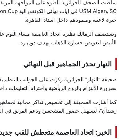
سلطت الصحف الجزائرية الضوء على المواجهة المرتقب
SC
و
USM Alger
في إياب نهائي الكونفدرالية
ion Cup
خبرة لاعبيه وصمودهم داخل استاد القاهرة.
ويستضيف الزمالك نظيره اتحاد العاصمة مساء اليوم عل
الأبيض لتعويض خسارة الذهاب بهدف دون رد.
النهار تحذر الجماهير قبل النهائي
صحيفة “النهار” الجزائرية ركزت على الجوانب التنظيمي
بضرورة الالتزام بالروح الرياضية واحترام التعليمات دا
كما أشارت الصحيفة إلى تخصيص تذاكر مجانية لجماهير ا
رشدان”، لتسهيل حضور المشجعين ودعم الفريق في المو
الخبر: اتحاد العاصمة متعطش للقب جديد